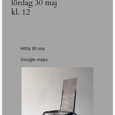
lördag 30 maj
kl. 12
Hitta till oss
Google maps