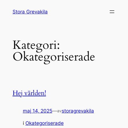
Hoppa
Stora Grevakila
till
innehåll
Kategori:
Okategoriserade
Hej världen!
maj 14, 2025
—
storagrevakila
av
i
Okategoriserade